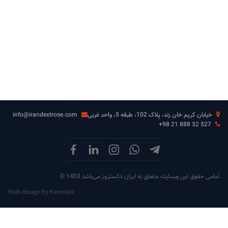
خیابان کریم خان زند، پلاک 102، طبقه 5، واحد غربی
info@irandextrose.com
+98 21 888 32 527
تمامی حقوق این وبسایت متعلق به ایران دکستروز می‌باشد 1403 ©
Web design by Karenjak